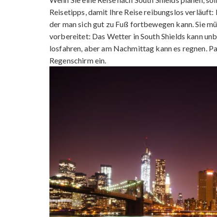
Reisetipps, damit Ihre Reise reibungslos verläuft: P
der man sich gut zu Fuß fortbewegen kann. Sie müs
vorbereitet: Das Wetter in South Shields kann unb
losfahren, aber am Nachmittag kann es regnen. Pac
Regenschirm ein.