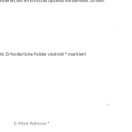
ieren, um im Ernstfall optimal vorbereitet zu sein.
ht.
Erforderliche Felder sind mit
*
markiert
E-Mail-Adresse
*