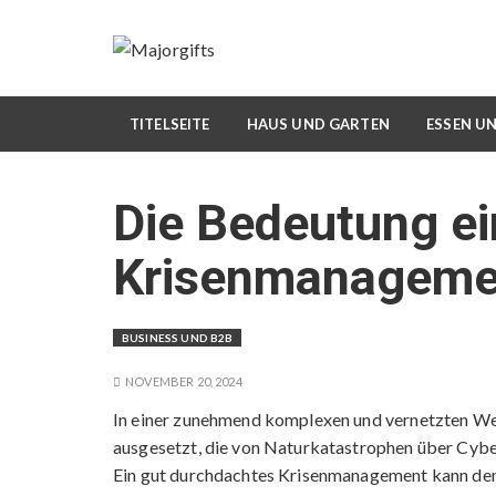
S
k
i
p
t
TITELSEITE
HAUS UND GARTEN
ESSEN U
o
c
Die Bedeutung ei
o
n
Krisenmanageme
t
e
n
BUSINESS UND B2B
t
NOVEMBER 20, 2024
In einer zunehmend komplexen und vernetzten We
ausgesetzt, die von Naturkatastrophen über Cyber
Ein gut durchdachtes Krisenmanagement kann den 